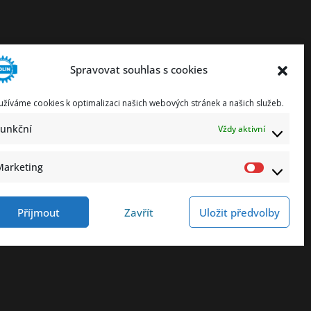
Spravovat souhlas s cookies
užíváme cookies k optimalizaci našich webových stránek a našich služeb.
Funkční
Vždy aktivní
Marketing
Marketi
Příjmout
Zavřít
Uložit předvolby
ování osobních údajů
Prohlášení o přístupnosti