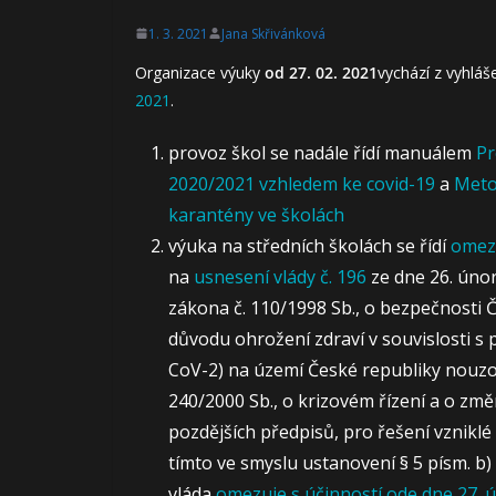
1. 3. 2021
Jana Skřivánková
Organizace výuky
od 27. 02. 2021
vychází z vyhlá
2021
.
provoz škol se nadále řídí manuálem
Pr
2020/2021 vzhledem ke covid-19
a
Meto
karantény ve školách
výuka na středních školách se řídí
omeze
na
usnesení vlády č. 196
ze dne 26. únor
zákona č. 110/1998 Sb., o bezpečnosti Č
důvodu ohrožení zdraví v souvislosti 
CoV-2) na území České republiky nouzový
240/2000 Sb., o krizovém řízení a o zm
pozdějších předpisů, pro řešení vzniklé 
tímto ve smyslu ustanovení § 5 písm. b) 
vláda
omezuje s účinností ode dne 27. 