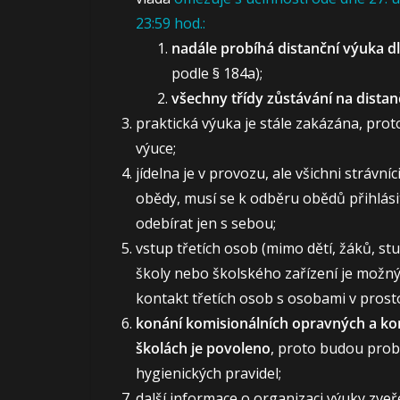
23:59 hod.:
nadále probíhá distanční výuka d
podle § 184a);
všechny třídy zůstávání na distan
praktická výuka je stále zakázána, prot
výuce;
jídelna je v provozu, ale všichni strávn
obědy, musí se k odběru obědů přihlási
odebírat jen s sebou;
vstup třetích osob (mimo dětí, žáků, s
školy nebo školského zařízení je možný
kontakt třetích osob s osobami v prost
konání komisionálních opravných a ko
školách je povoleno
, proto budou prob
hygienických pravidel;
další informace o organizaci výuky zve