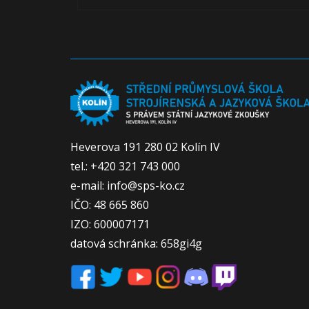
Heverova 191 280 02 Kolín IV
tel.: +420 321 743 000
e-mail: info@sps-ko.cz
IČO: 48 665 860
IZO: 600007171
datová schránka: 658gi4g