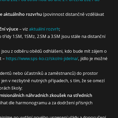
le aktuálního rozvrhu
(povinnost distančně vzdělávat
ční výuce
– viz
aktuální rozvrh
;
o třídy 1.SM, 1SMz, 2.SM a 3.SM jsou stále na distanční
íci jsou z odběru obědů odhlášeni, kdo bude mít zájem o
t –
https://www.sps-ko.cz/skolni-jidelna/
, jídlo je možné
tudentů nebo účastníků a zaměstnanců) do prostor
 jen v nezbytně nutných případech, s tím, že se omezí
orách školy;
misionálních náhradních zkoušek na středních
íhat dle harmonogramu a za dodržení přísných
řejníme po vydání nového usnesení vlády a doporučení