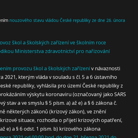
šením
nouzového stavu vládou České republiky ze dne 26. února
ovoz škol a školských zařízení ve školním roce
dikou Ministerstva zdravotnictví pro nařizování
ním provozu škol a školských zařízení
v návaznosti
a 2021, kterým vláda v souladu s čl. 5 a 6 ústavního
eské republiky, vyhlásila pro území České republiky z
s prokázáním výskytu koronaviru (označovaný jako SARS
 stav a ve smyslu § 5 písm. a) až e) a § 6 zákona č.
ěně některých zákonů (krizový zákon), ve znění
krizové situace, rozhodla o přijetí krizových opatření,
až e) a § 6 odst. 1 písm. b) krizového zákona
února 2021 od 00:00 hod. do dne 21. března 2021 do