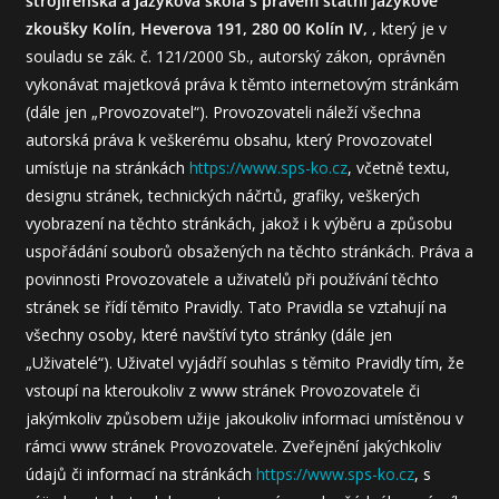
strojírenská a Jazyková škola s právem státní jazykové
zkoušky Kolín, Heverova 191, 280 00 Kolín IV, ,
který je v
souladu se zák. č. 121/2000 Sb., autorský zákon, oprávněn
vykonávat majetková práva k těmto internetovým stránkám
(dále jen „Provozovatel“). Provozovateli náleží všechna
autorská práva k veškerému obsahu, který Provozovatel
umísťuje na stránkách
https://www.sps-ko.cz
, včetně textu,
designu stránek, technických náčrtů, grafiky, veškerých
vyobrazení na těchto stránkách, jakož i k výběru a způsobu
uspořádání souborů obsažených na těchto stránkách. Práva a
povinnosti Provozovatele a uživatelů při používání těchto
stránek se řídí těmito Pravidly. Tato Pravidla se vztahují na
všechny osoby, které navštíví tyto stránky (dále jen
„Uživatelé“). Uživatel vyjádří souhlas s těmito Pravidly tím, že
vstoupí na kteroukoliv z www stránek Provozovatele či
jakýmkoliv způsobem užije jakoukoliv informaci umístěnou v
rámci www stránek Provozovatele. Zveřejnění jakýchkoliv
údajů či informací na stránkách
https://www.sps-ko.cz
, s