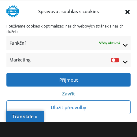
PRO UCHAZEČE
Spravovat souhlas s cookies
STUDIJNÍ OBORY
PRO CIZINCE
Používáme cookies k optimalizaci našich webových stránek a našich
PRO PARTNERY
služeb.
KE STAŽENÍ
Funkční
Vždy aktivní
KONTAKT
Marketing
Market
Příjmout
Zásady ochrany osobních údajů
Informace o zpracování osobních údajů
Zavřít
Prohlášení o přístupnosti
Všechna práva vyhrazena © 2026
SPS-KO
.
Uložit předvolby
Vytvořeno na základě
ColorMag Pro
by ThemeGrill.
Translate »