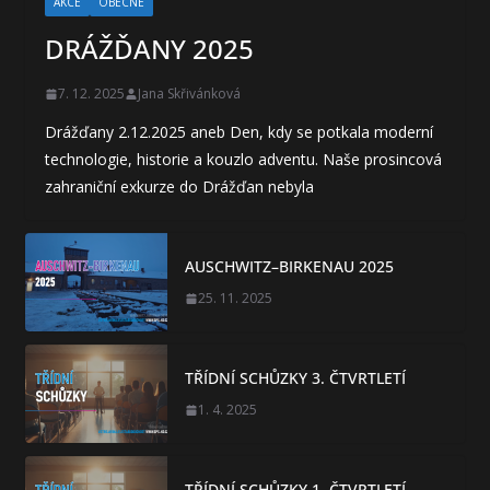
AKCE
OBECNÉ
DRÁŽĎANY 2025
7. 12. 2025
Jana Skřivánková
Drážďany 2.12.2025 aneb Den, kdy se potkala moderní
technologie, historie a kouzlo adventu. Naše prosincová
zahraniční exkurze do Drážďan nebyla
AUSCHWITZ–BIRKENAU 2025
25. 11. 2025
TŘÍDNÍ SCHŮZKY 3. ČTVRTLETÍ
1. 4. 2025
TŘÍDNÍ SCHŮZKY 1. ČTVRTLETÍ