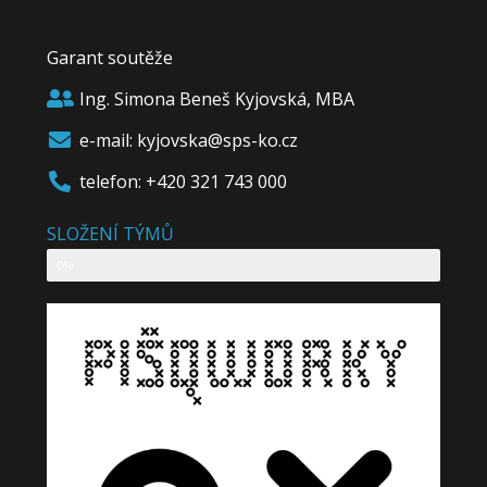
Garant soutěže
Ing. Simona Beneš Kyjovská, MBA
e-mail: kyjovska@sps-ko.cz
telefon: +420 321 743 000
SLOŽENÍ TÝMŮ
SLOŽENÍ TÝMŮ
0%