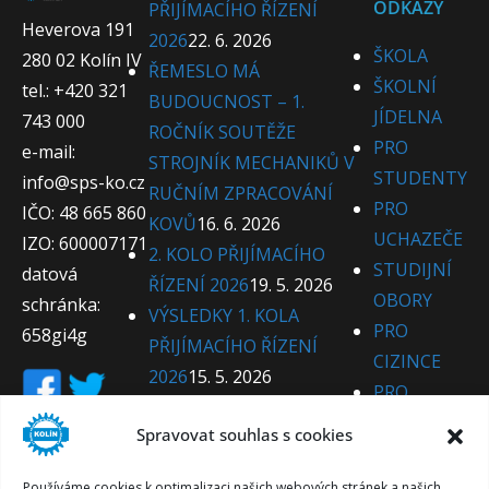
ODKAZY
PŘIJÍMACÍHO ŘÍZENÍ
Heverova 191
2026
22. 6. 2026
ŠKOLA
280 02 Kolín IV
ŘEMESLO MÁ
ŠKOLNÍ
tel.: +420 321
BUDOUCNOST – 1.
JÍDELNA
743 000
ROČNÍK SOUTĚŽE
PRO
e-mail:
STROJNÍK MECHANIKŮ V
STUDENTY
info@sps-ko.cz
RUČNÍM ZPRACOVÁNÍ
PRO
IČO: 48 665 860
KOVŮ
16. 6. 2026
UCHAZEČE
IZO: 600007171
2. KOLO PŘIJÍMACÍHO
STUDIJNÍ
datová
ŘÍZENÍ 2026
19. 5. 2026
OBORY
schránka:
VÝSLEDKY 1. KOLA
PRO
658gi4g
PŘIJÍMACÍHO ŘÍZENÍ
CIZINCE
2026
15. 5. 2026
PRO
1. BOOTCAMP PEDAGOGŮ
PARTNERY
Spravovat souhlas s cookies
O TALENTOVANÝCH
KE
ŽÁCÍCH
14. 5. 2026
STAŽENÍ
Používáme cookies k optimalizaci našich webových stránek a našich