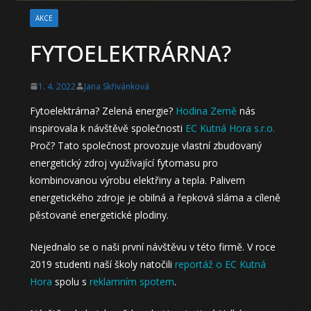
AKCE
FYTOELEKTRÁRNA?
1. 4. 2022
Jana Skřivánková
Fytoelektrárna? Zelená energie?
Hodina Země
nás
inspirovala k návštěvě společnosti
EC Kutná Hora s.r.o.
Proč? Tato společnost provozuje vlastní zbudovaný
energetický zdroj využívající fytomasu pro
kombinovanou výrobu elektřiny a tepla. Palivem
energetického zdroje je obilná a řepková sláma a cíleně
pěstované energetické plodiny.
Nejednalo se o naši první návštěvu v této firmě. V roce
2019 studenti naší školy natočili
reportáž o EC Kutná
Hora
spolu s
reklamním spotem
.