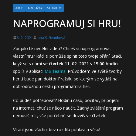
AKCE
KROUŽKY
STUDIUM
NAPROGRAMUJ SI HRU!
8. 2. 2021
Jana Skřivánková
Zaujalo tě nedělní video? Chceš si naprogramovat
vlastní hru? Rádi ti pomůže splnit toto tvoje přání. Stačí,
když se s námi
ve čtvrtek 11. 02. 2021 v 15:00 hodin
spojíš v aplikaci
MS Teams
. Průvodcem ve světě tvorby
her ti bude pan doktor Pražák, se kterým se vydáš na
dobrodružnou cestu programátora her.
Co budeš potřebovat? Hodinu času, počítač, připojení
na internet, chuť se něco naučit. Žádný zvláštní program
nemusíš mít, vše potřebné se dozvíš ve čtvrtek.
Vítaní jsou všichni bez rozdílu pohlaví a věku!