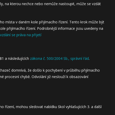
oly, na kterou nechce nebo nemůže nastoupit, může se vzdát
ého místa v daném kole přijímacího řízení. Tento krok může být
kole přijímacího řízení. Podrobnější informace jsou uvedeny na
vzdání se práva na přijetí
81 a následujících
zákona č. 500/2004 Sb., správní řád
.
chazeč domnívá, že došlo k pochybení v průběhu přijímacího
é procesní chybě. Odvolání již neslouží k obsazování
cího řízení, mohou sledovat nabídku škol vyhlašujících 3. a další