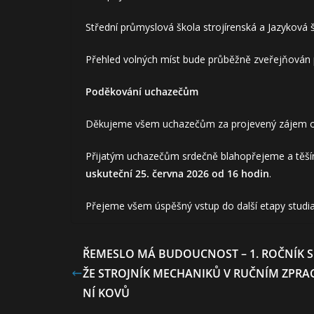
Střední průmyslová škola strojírenská a Jazyková 
Přehled volných míst bude průběžně zveřejňován 
Poděkování uchazečům
Děkujeme všem uchazečům za projevený zájem o s
Přijatým uchazečům srdečně blahopřejeme a těším
uskuteční 25. června 2026 od 16 hodin
.
Přejeme všem úspěšný vstup do další etapy studia
ŘEMESLO MÁ BUDOUCNOST – 1. ROČNÍK 
ŽE STROJNÍK MECHANIKŮ V RUČNÍM ZPR
NÍ KOVŮ