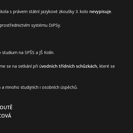
škola s právem státní jazykové zkoušky 3. kolo
nevypisuje
.
prostřednictvím systému DiPSy.
tudium na SPŠS a JŠ Kolín.
e se na setkání při ú
vodních třídních schůzkách
, které se
 a mnoho studijních i osobních úspěchů.
SOUTĚ
ACOVÁ