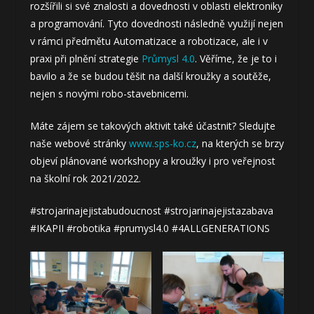
rozšířili si své znalosti a dovednosti v oblasti elektroniky
a programování. Tyto dovednosti následně využijí nejen
v rámci předmětu Automatizace a robotizace, ale i v
praxi při plnění strategie
Průmysl 4.0
. Věříme, že je to i
bavilo a že se budou těšit na další kroužky a soutěže,
nejen s novými robo-stavebnicemi.
Máte zájem se takových aktivit také účastnit? Sledujte
naše webové stránky
www.sps-ko.cz
, na kterých se brzy
objeví plánované workshopy a kroužky i pro veřejnost
na školní rok 2021/2022.
#strojarinajejistabudoucnost #strojarinajejistazabava
#IKAPII #robotika #prumysl4.0 #4ALLGENERATIONS