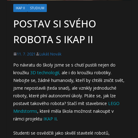
IKAP II
STUDIUM
POSTAV SI SVÉHO
ROBOTA S IKAP II
11. 7. 2021
Lukáš Novák
Po návratu do školy jsme se s chutí pustili nejen do
kroužku
3D technologií,
ale i do kroužku robotiky.
Nebojte se, žádné humanoidy, kteří by chtěli zničit svět,
jsme nepostavili (teda snad), ale vznikly jednoduché
roboty, které plní autonomní úkoly. Ptáte se, jak lze
postavit takového robota? Stačí mít stavebnice
LEGO
Mindstorms
, které měla škola možnost nakoupit v
rámci projektu
IKAP II
.
Studenti se osvědčili jako skvělí stavitelé robotů,