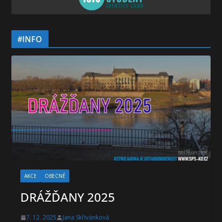
#INFO
AKCE
OBECNÉ
DRÁŽĎANY 2025
7. 12. 2025
Jana Skřivánková