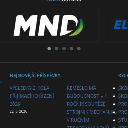
NEJNOVĚJŠÍ PŘÍSPĚVKY
RYC
VÝSLEDKY 2. KOLA
ŘEMESLO MÁ
ŠKO
PŘIJÍMACÍHO ŘÍZENÍ
BUDOUCNOST – 1.
ŠKO
2026
ROČNÍK SOUTĚŽE
PRO
22. 6. 2026
STROJNÍK MECHANIKŮ
PRO
V RUČNÍM
STU