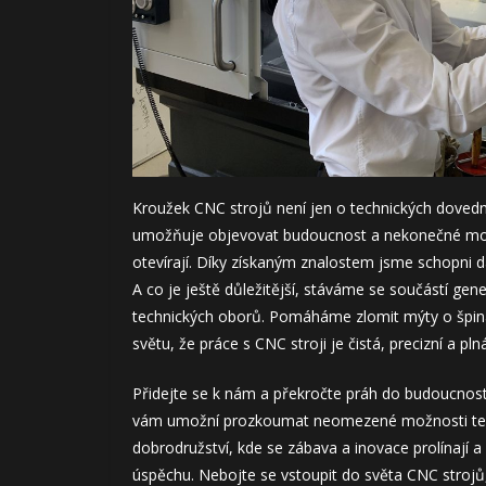
Kroužek CNC strojů není jen o technických dovedn
umožňuje objevovat budoucnost a nekonečné mož
otevírají. Díky získaným znalostem jsme schopni dá
A co je ještě důležitější, stáváme se součástí gene
technických oborů. Pomáháme zlomit mýty o špin
světu, že práce s CNC stroji je čistá, precizní a pl
Přidejte se k nám a překročte práh do budoucnost
vám umožní prozkoumat neomezené možnosti tech
dobrodružství, kde se zábava a inovace prolínají a 
úspěchu. Nebojte se vstoupit do světa CNC strojů