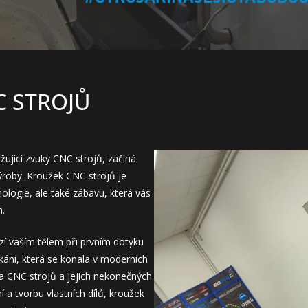
C STROJŮ
žující zvuky CNC strojů, začíná
ýroby. Kroužek CNC strojů je
ologie, ale také zábavu, která vás
.
ází vaším tělem při prvním dotyku
kání, která se konala v moderních
ta CNC strojů a jejich nekonečných
a tvorbu vlastních dílů, kroužek