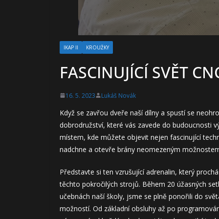
IKAP II
KROUŽKY
FASCINUJÍCÍ SVĚT CN
16. 5. 2023
Lukáš Novák
Když se zavřou dveře naší dílny a spustí se neohro
dobrodružství, které vás zavede do budoucnosti v
místem, kde můžete objevit nejen fascinující techn
nadchne a otevře brány neomezeným možnostem
Představte si ten vzrušující adrenalin, který proch
těchto pokročilých strojů. Během 20 úžasných set
učebnách naší školy, jsme se plně ponořili do svě
možností. Od základní obsluhy až po programování 