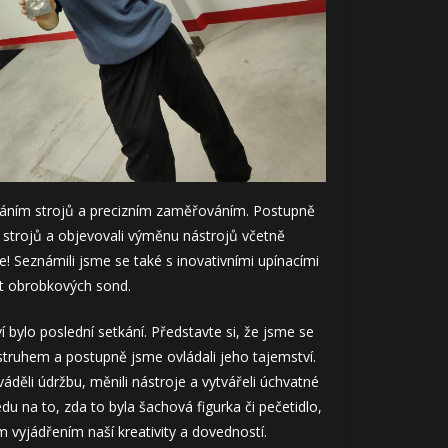
dáním strojů a precizním zaměřováním. Postupně
 strojů a objevovali výměnu nástrojů včetně
e! Seznámili jsme se také s inovativními upínacími
ět obrobkových sond.
bylo poslední setkání. Představte si, že jsme se
truhem a postupně jsme ovládali jeho tajemství.
váděli údržbu, měnili nástroje a vytvářeli úchvatné
du na to, zda to byla šachová figurka či pečetidlo,
 vyjádřením naší kreativity a dovedností.