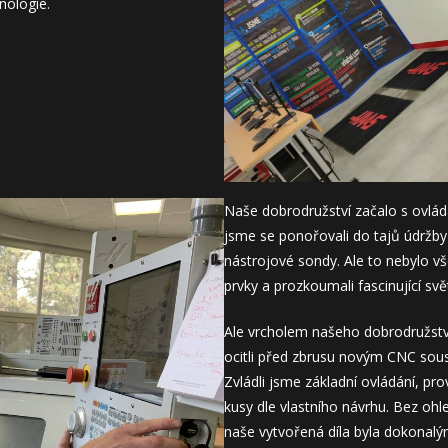
nologie.
Naše dobrodružství začalo s ovlá
jsme se ponořovali do tajů údržby
nástrojové sondy. Ale to nebylo vš
prvky a prozkoumali fascinující sv
Ale vrcholem našeho dobrodružství 
ocitli před zbrusu novým CNC sous
Zvládli jsme základní ovládání, pro
kusy dle vlastního návrhu. Bez ohle
naše vytvořená díla byla dokonalým