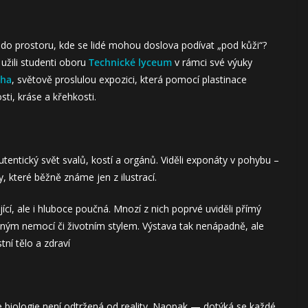
d do prostoru, kde se lidé mohou doslova podívat „pod kůži“?
užili studenti oboru
Technické lyceum
v rámci své výuky
aha
, světově proslulou expozici, která pomocí plastinace
sti, kráse a křehkosti.
tentický svět svalů, kostí a orgánů. Viděli exponáty v pohybu –
y, které běžně známe jen z ilustrací.
ící, ale i hluboce poučná. Mnozí z nich poprvé uviděli přímý
ým nemocí či životním stylem. Výstava tak nenápadně, ale
tní tělo a zdraví
e biologie není odtržená od reality. Naopak — dotýká se každé