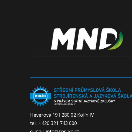
Heverova 191 280 02 Kolín IV
tel.: +420 321 743 000
e-mail: info@sps-ko.cz