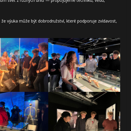
ům svět z různých úhlů — propojujeme techniku, vědu,
že výuka může být dobrodružství, které podporuje zvídavost,