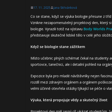
17. 11. 2025
Jana Skřivánková
Co se stane, když se výuka biologie přesune z tří
Vznikne nezapomenutelný projektový den, který si 
biologie. Vyrazili totiž na výstavu
Body Worlds Pr
představuje skutečné lidské tělo v celé jeho složito
Když se biologie stane zážitkem
Místo učebnic plných schémat čekal na studenty au
sportovce, tanečnici, ale i detailní pohled na orgán
Expozice byla pro mladé návštěvníky nejen fascinuj
rozdíl mezi zdravým orgánem a orgánem poškozen
velmi účinně otevřela otázky týkající se péče o vlas
Výuka, která propojuje vědy a skutečný život
Projektový den měl jasný cíl: ukázat studentům, ž