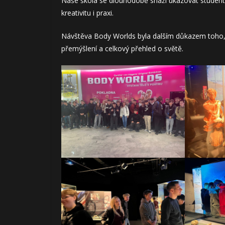
Naše škola se dlouhodobě snaží ukazovat student
kreativitu i praxi.
Návštěva Body Worlds byla dalším důkazem toho, 
přemýšlení a celkový přehled o světě.