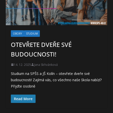
OBORY
STUDIUM
OTEVŘETE DVEŘE SVÉ
BUDOUCNOSTI!
14. 12. 2025
Jana Skřivánková
Studium na SPŠS a JŠ Kolín – otevřete dveře své
budoucnosti! Zajímá vás, co všechno naše škola nabízí?
Přijďte osobně
Read More