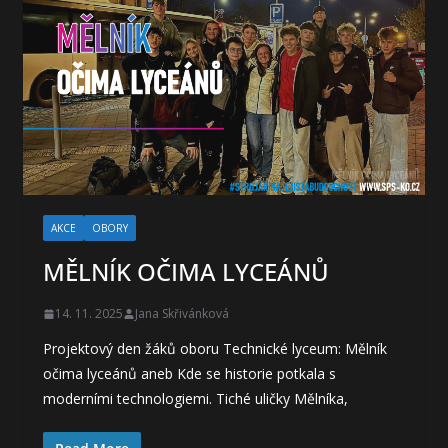
AKCE
OBORY
MĚLNÍK OČIMA LYCEÁNŮ
14. 11. 2025
Jana Skřivánková
Projektový den žáků oboru Technické lyceum: Mělník
očima lyceánů aneb Kde se historie potkala s
moderními technologiemi. Tiché uličky Mělníka,