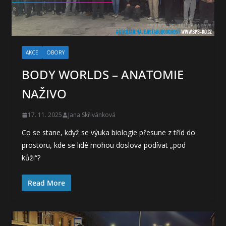
AKCE
OBORY
BODY WORLDS – ANATOMIE
NAŽIVO
17. 11. 2025
Jana Skřivánková
Co se stane, když se výuka biologie přesune z tříd do
prostoru, kde se lidé mohou doslova podívat „pod
kůži“?
Read More