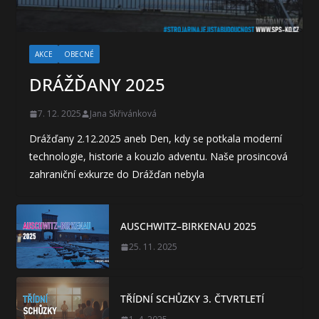
AKCE
OBECNÉ
DRÁŽĎANY 2025
7. 12. 2025
Jana Skřivánková
Drážďany 2.12.2025 aneb Den, kdy se potkala moderní
technologie, historie a kouzlo adventu. Naše prosincová
zahraniční exkurze do Drážďan nebyla
AUSCHWITZ–BIRKENAU 2025
25. 11. 2025
TŘÍDNÍ SCHŮZKY 3. ČTVRTLETÍ