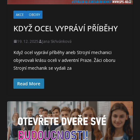
AKCE
OBORY
KDYŽ OCEL VYPRÁVÍ PŘÍBĚHY
19. 12. 2025
Jana Skřivánková
Když ocel vypráví příběhy aneb Strojní mechanici
objevovali krásu oceli v adventní Praze. Žáci oboru
Strojní mechanik se vydali za
Read More