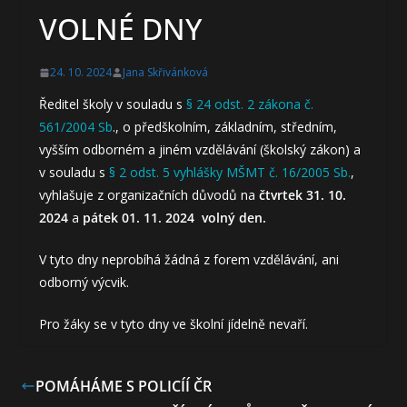
VOLNÉ DNY
24. 10. 2024
Jana Skřivánková
Ředitel školy v souladu s
§ 24 odst. 2 zákona č.
561/2004 Sb
., o předškolním, základním, středním,
vyšším odborném a jiném vzdělávání (školský zákon) a
v souladu s
§ 2 odst. 5 vyhlášky MŠMT č. 16/2005 Sb.
,
vyhlašuje z organizačních důvodů na
čtvrtek 31. 10.
2024
a
pátek
01. 11. 2024
volný den.
V tyto dny neprobíhá žádná z forem vzdělávání, ani
odborný výcvik.
Pro žáky se v tyto dny ve školní jídelně nevaří.
POMÁHÁME S POLICÍÍ ČR