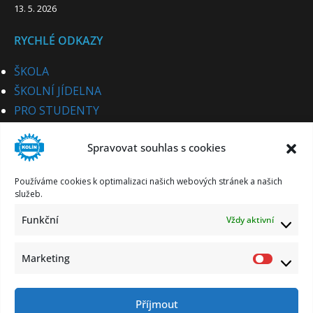
13. 5. 2026
RYCHLÉ ODKAZY
ŠKOLA
ŠKOLNÍ JÍDELNA
PRO STUDENTY
PRO UCHAZEČE
Spravovat souhlas s cookies
STUDIJNÍ OBORY
PRO CIZINCE
Používáme cookies k optimalizaci našich webových stránek a našich
PRO PARTNERY
služeb.
KE STAŽENÍ
Funkční
Vždy aktivní
KONTAKT
Marketing
Market
Příjmout
Zásady ochrany osobních údajů