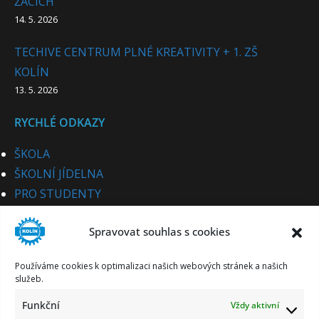
ŽÁCÍCH
14. 5. 2026
TECHIVE CENTRUM PLNÉ KREATIVITY + 1. ZŠ
KOLÍN
13. 5. 2026
RYCHLÉ ODKAZY
ŠKOLA
ŠKOLNÍ JÍDELNA
PRO STUDENTY
PRO UCHAZEČE
Spravovat souhlas s cookies
STUDIJNÍ OBORY
PRO CIZINCE
Používáme cookies k optimalizaci našich webových stránek a našich
PRO PARTNERY
služeb.
KE STAŽENÍ
Funkční
Vždy aktivní
KONTAKT