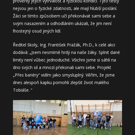
prověřily jejich vytrvalost a fyzickou kondici. Tyto testy
nejsou jen o fyzické zdatnosti, ale mají hlubší poslání.
Žáci se tímto způsobem učí překonávat sami sebe a
svým nasazením a odhodláním ukázali, že jim není
lhostejný osud jiných lidí.
Ředitel školy, Ing. František Pražák, Ph.D., k celé akci
dodává: „Jsem nesmírně hrdý na naše žáky. Splnit dané
limity není vůbec jednoduché. Všichni jsme si sáhli na
dno svých sil a mnozí překonali sami sebe. Projekt
„Přes bariéry“ vidím jako smysluplný. Věřím, že jsme
dnes alespoň kapku pomohli zlepšit život malého
Tobiáše. “