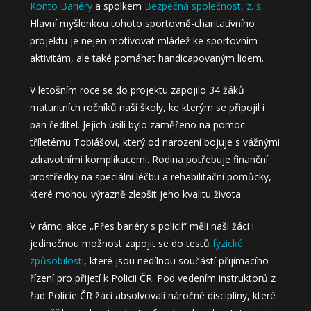
Konto Bariéry
a spolkem
Bezpečná společnost, z. s
.
Hlavní myšlenkou tohoto sportovně-charitativního
projektu je nejen motivovat mládež ke sportovním
aktivitám, ale také pomáhat handicapovaným lidem.
V letošním roce se do projektu zapojilo 34 žáků
maturitních ročníků naší školy, ke kterým se připojil i
pan ředitel. Jejich úsilí bylo zaměřeno na pomoc
tříletému Tobiášovi, který od narození bojuje s vážnými
zdravotními komplikacemi. Rodina potřebuje finanční
prostředky na speciální léčbu a rehabilitační pomůcky,
které mohou výrazně zlepšit jeho kvalitu života.
V rámci akce „Přes bariéry s policií“ měli naši žáci i
jedinečnou možnost zapojit se do testů
fyzické
způsobilosti
, které jsou nedílnou součástí přijímacího
řízení pro přijetí k Policii ČR. Pod vedením instruktorů z
řad Policie ČR žáci absolvovali náročné disciplíny, které