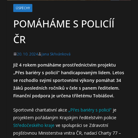
ÚSPĚCHY
POMÁHÁME S POLICÍÍ
ČR
20. 10. 2024
Jana Skřivánková
Již 4 rokem pomáháme prostřednictvím projektu
„Přes bariéry s policií“ handicapovaným lidem. Letos
se rozhodlo svými sportovními výkony pomáhat 34
žáků posledních ročníků v čele s panem ředitelem.
Finanční podpora je určena tříletému Tobiášovi.
Sportovně charitativní akce
„Přes bariéry s policií“
je
projektem pořádaným Krajským ředitelstvím policie
Středočeského kraje
ve spolupráci se Zdravotní
pojišťovnou Ministerstva vnitra ČR, nadací Charty 77 –