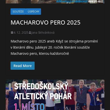
SOUTĚŽE
ÚSPĚCHY
MACHAROVO PERO 2025
4. 12. 2025
Jana Skřivánková
Macharovo pero 2025 aneb Když se strojárna promění
v literární dílnu. Jubilejní 20. ročník literární soutěže
Macharovo pero, kterou každoročně
Read More