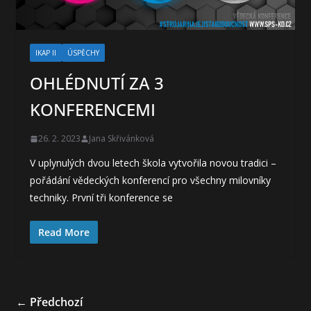
IKAP II
ÚSPĚCHY
OHLÉDNUTÍ ZA 3
KONFERENCEMI
26. 2. 2023
Jana Skřivánková
V uplynulých dvou letech škola vytvořila novou tradici –
pořádání vědeckých konferencí pro všechny milovníky
techniky. První tři konference se
Read More
← Předchozí