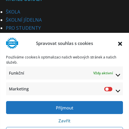
ŠKOLA
ŠKOLNÍ JÍDELNA
PRO STUDENTY
PRO UCHAZEČE
Spravovat souhlas s cookies
STUDIJNÍ OBORY
PRO CIZINCE
Používáme cookies k optimalizaci našich webových stránek a našich
PRO PARTNERY
služeb.
KE STAŽENÍ
Funkční
Vždy aktivní
KONTAKT
Marketing
Market
Příjmout
Zásady ochrany osobních údajů
Informace o zpracování osobních údajů
Zavřít
Prohlášení o přístupnosti