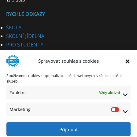
13. 5. 2026
RYCHLÉ ODKAZY
ŠKOLA
ŠKOLNÍ JÍDELNA
PRO STUDENTY
PRO UCHAZEČE
Spravovat souhlas s cookies
STUDIJNÍ OBORY
PRO CIZINCE
Používáme cookies k optimalizaci našich webových stránek a našich
PRO PARTNERY
služeb.
KE STAŽENÍ
Funkční
Vždy aktivní
KONTAKT
Marketing
Market
Příjmout
Zásady ochrany osobních údajů