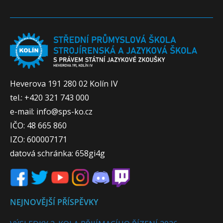
Heverova 191 280 02 Kolín IV
tel.: +420 321 743 000
e-mail: info@sps-ko.cz
IČO: 48 665 860
IZO: 600007171
datová schránka: 658gi4g
NEJNOVĚJŠÍ PŘÍSPĚVKY