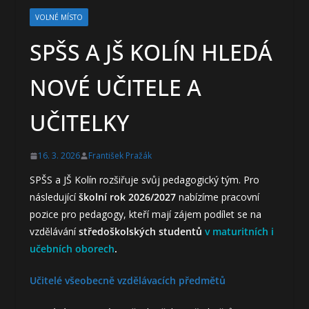
VOLNÉ MÍSTO
SPŠS A JŠ KOLÍN HLEDÁ
NOVÉ UČITELE A
UČITELKY
16. 3. 2026
František Pražák
SPŠS a JŠ Kolín rozšiřuje svůj pedagogický tým. Pro
následující
školní rok 2026/2027
nabízíme pracovní
pozice pro pedagogy, kteří mají zájem podílet se na
vzdělávání
středoškolských studentů
v maturitních i
učebních oborech
.
Učitelé všeobecně vzdělávacích předmětů