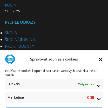
KOLÍN
13. 5. 2026
RYCHLÉ ODKAZY
ŠKOLA
ŠKOLNÍ JÍDELNA
PRO STUDENTY
PRO UCHAZEČE
Spravovat souhlas s cookies
STUDIJNÍ OBORY
PRO CIZINCE
Používáme cookies k optimalizaci našich webových stránek a našich
PRO PARTNERY
služeb.
KE STAŽENÍ
Funkční
Vždy aktivní
KONTAKT
Marketing
Market