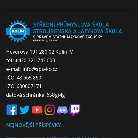
Heverova 191 280 02 Kolín IV
tel.: +420 321 743 000
e-mail: info@sps-ko.cz
IČO: 48 665 860
IZO: 600007171
datová schránka: 658gi4g
NEJNOVĚJŠÍ PŘÍSPĚVKY