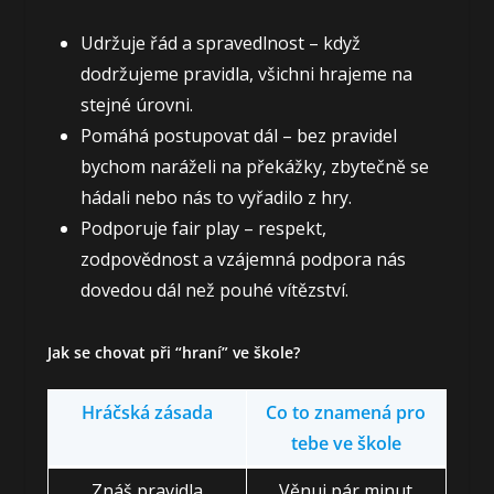
Udržuje řád a spravedlnost – když
dodržujeme pravidla, všichni hrajeme na
stejné úrovni.
Pomáhá postupovat dál – bez pravidel
bychom naráželi na překážky, zbytečně se
hádali nebo nás to vyřadilo z hry.
Podporuje fair play – respekt,
zodpovědnost a vzájemná podpora nás
dovedou dál než pouhé vítězství.
Jak se chovat při “hraní” ve škole?
Hráčská zásada
Co to znamená pro
tebe ve škole
Znáš pravidla
Věnuj pár minut