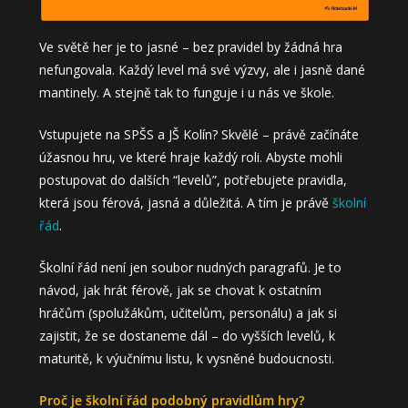
Ve světě her je to jasné – bez pravidel by žádná hra
nefungovala. Každý level má své výzvy, ale i jasně dané
mantinely. A stejně tak to funguje i u nás ve škole.
Vstupujete na SPŠS a JŠ Kolín? Skvělé – právě začínáte
úžasnou hru, ve které hraje každý roli. Abyste mohli
postupovat do dalších “levelů”, potřebujete pravidla,
která jsou férová, jasná a důležitá. A tím je právě
školní
řád
.
Školní řád není jen soubor nudných paragrafů. Je to
návod, jak hrát férově, jak se chovat k ostatním
hráčům (spolužákům, učitelům, personálu) a jak si
zajistit, že se dostaneme dál – do vyšších levelů, k
maturitě, k výučnímu listu, k vysněné budoucnosti.
Proč je školní řád podobný pravidlům hry?