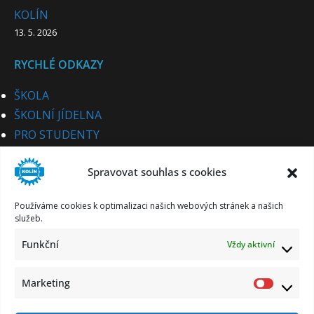
KOLÍN
13. 5. 2026
RYCHLÉ ODKAZY
ŠKOLA
ŠKOLNÍ JÍDELNA
PRO STUDENTY
PRO UCHAZEČE
Spravovat souhlas s cookies
STUDIJNÍ OBORY
PRO CIZINCE
Používáme cookies k optimalizaci našich webových stránek a našich
PRO PARTNERY
služeb.
KE STAŽENÍ
Funkční
Vždy aktivní
KONTAKT
Marketing
Market