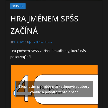
STUDIUM
HRA JMÉNEM SPŠS
ZAČÍNÁ
3. 9. 2025
Jana Skřivánková
Hra jménem SPŠS začíná: Pravidla hry, která nás
posouvají dál.
Klepnutím přijměte marketingové soubory
cookie a povolte tento obsah