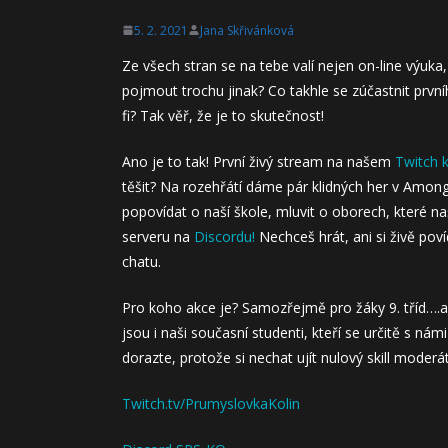
5. 2. 2021
Jana Skřivánková
Ze všech stran se na tebe valí nejen on-line výuka,
pojmout trochu jinak? Co takhle se zúčastnit první
fi? Tak věř, že je to skutečnost!
Ano je to tak! První živý stream na našem
Twitch 
těšit? Na rozehřátí dáme pár klidných her v Amon
popovídat o naší škole, mluvit o oborech, které na
serveru na
Discordu!
Nechceš hrát, ani si živě pov
chatu.
Pro koho akce je? Samozřejmě pro žáky 9. tříd….ale 
jsou i naši současní studenti, kteří se určitě s nám
dorazte, protože si nechat ujít nulový skill moder
Twitch.tv/PrumyslovkaKolin