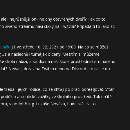
 ale i nejrůznější on-line dny otevřených dveří? Tak co to
ho živého streamu naší školy na Twitchi? Připadá ti to jako sci-
kanále
již ve středu 10. 02. 2021 od 19:00! Na co se můžeš
g Us a následně i turnájek o ceny! Mezitím si můžeme
še škola nabízí, a studiu na naší škole prostřednictvím našeho
ídat? Nevadí, doraz na Twitch nebo na Discord a ozvi se do
třeba i jejich rodiče, co se chtějí po práci odreagovat. Vítáni
i podělí o autentické zážitky ze školního prostředí. Tak určitě
átora, v podobě Ing. Lukáše Nováka, bude stát za to!