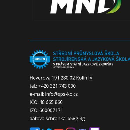
Heverova 191 280 02 Kolín IV
tel.: +420 321 743 000
e-mail: info@sps-ko.cz
IČO: 48 665 860
IZO: 600007171
datová schránka: 658gi4g