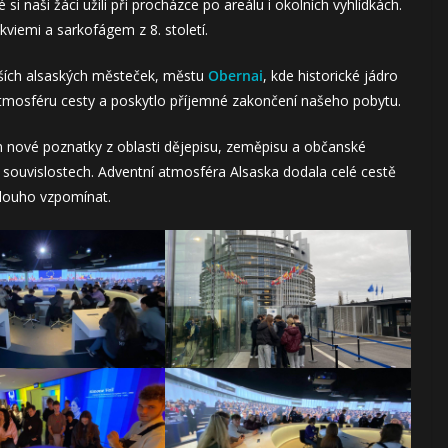
si naši žáci užili při procházce po areálu i okolních vyhlídkách.
ikviemi a sarkofágem z 8. století.
jších alsaských městeček, městu
Obernai
, kde historické jádro
tmosféru cesty a poskytlo příjemné zakončení našeho pobytu.
n nové poznatky z oblasti dějepisu, zeměpisu a občanské
 souvislostech. Adventní atmosféra Alsaska dodala celé cestě
dlouho vzpomínat.