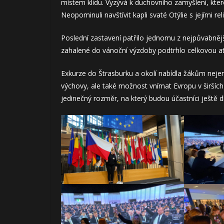
místem klidu. Vyzývá k duchovního zamyšlení, které 
Neopominuli navštívit kapli svaté Otýlie s jejími rel
Poslední zastavení patřilo jednomu z nejpůvabně
zahalené do vánoční výzdoby podtrhlo celkovou a
Exkurze do Štrasburku a okolí nabídla žákům neje
výchovy, ale také možnost vnímat Evropu v širších
jedinečný rozměr, na který budou účastníci ještě 