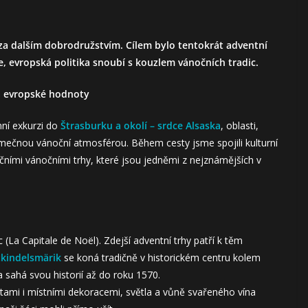
i za dalším dobrodružstvím. Cílem bylo tentokrát adventní
e, evropská politika snoubí s kouzlem vánočních tradic.
a evropské hodnoty
ní exkurzi do
Štrasburku a okolí – srdce Alsaska
, oblasti,
ýjimečnou vánoční atmosférou. Během cesty jsme spojili kulturní
ičními vánočními trhy, které jsou jedněmi z nejznámějších v
La Capitale de Noël). Zdejší adventní trhy patří k těm
tkindelsmärik
se koná tradičně v historickém centru kolem
 sahá svou historií až do roku 1570.
itami i místními dekoracemi, světla a vůně svařeného vína