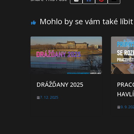
Mohlo by se vám také líbit
DRÁŽĎANY 2025
PRAC
HAVL
7. 12. 2025
9. 9. 20