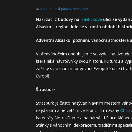
9. 12. 2025
Jana Skřivánková
Naši žáci z budovy na
Havlíčkově
ulici se vydal
Alsasko – region, kde se v tomto období histori
Adventní Alsasko: poznání, vánoční atmosféra 
V předvánočním období jsme se vydali na dvouden
která láká návštěvníky svou historií, kulturou a v
zážitky s poznáním fungování Evropské unie i trad
Evropě.
Štrasburk
Štrasburk je často nazýván hlavním městem Vánoc (
nejstarším a největším ve Francii. Trh zvaný
Chris
katedrály Notre-Dame a na náměstí Place Kléber a
Stánky s vánočními dekoracemi, tradičními special