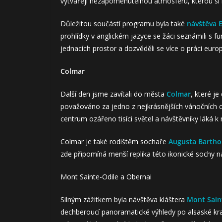
vytvářejí nezapomenutelnou atmosféru, kterou si n
Důležitou součástí programu byla také
návštěva 
prohlídky v anglickém jazyce se žáci seznámili s fu
jednacích prostor a dozvěděli se více o práci europ
Colmar
Další den jsme zavítali do města
Colmar
, které 
považováno za jedno z nejkrásnějších vánočních c
centrum ozářeno tisíci světel a návštěvníky láká 
Colmar je také rodištěm sochaře
Augusta Bartho
zde připomíná menší replika této ikonické sochy n
Mont Sainte-Odile a Obernai
Silným zážitkem byla návštěva kláštera
Mont Sain
dechberoucí panoramatické výhledy po alsaské kraji