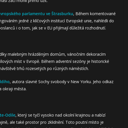
aši žáci mohli přímo užít.
Evropského parlamentu ve Štrasburku
, Během komentované
ngováním jedné z klíčových institucí Evropské unie, nahlédli do
oslanců i o tom, jak se v EU přijímají důležitá rozhodnutí.
je díky malebným hrázděným domům, vánočním dekoracím
ílových míst v Evropě. Během adventní sezóny je historické
k návštěvě trhů rozesetých po různých náměstích.
ldiho
, autora slavné Sochy svobody v New Yorku. Jeho odkaz
a okraji města.
te-Odile
, který se tyčí vysoko nad okolní krajinou a nabízí
ně, ale také prostor pro zklidnění. Toto poutní místo je