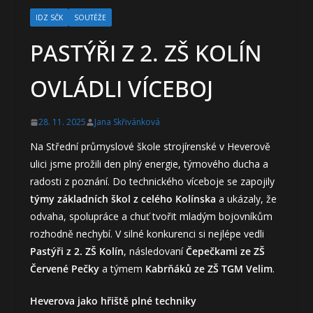
IDZ SČK
SOUTĚŽE
PASTÝŘI Z 2. ZŠ KOLÍN
OVLÁDLI VÍCEBOJ
28. 11. 2025
Jana Skřivánková
Na Střední průmyslové škole strojírenské v Heverově
ulici jsme prožili den plný energie, týmového ducha a
radosti z poznání. Do technického víceboje se zapojily
týmy základních škol z celého Kolínska
a ukázaly, že
odvaha, spolupráce a chuť tvořit mladým bojovníkům
rozhodně nechybí. V silné konkurenci si nejlépe vedli
Pastýři z 2. ZŠ Kolín
, následovaní
Čepečkami ze ZŠ
Červené Pečky
a týmem
Kabrňáků ze ZŠ TGM Velim
.
Heverova jako hřiště plné techniky