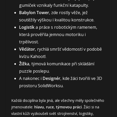
gumiček vznikaly funkční katapulty.
Babylon Tower
, zde rostly věže, jež
soutěžily výškou i kvalitou konstrukce.
Logistik
a práce s robotickým ramenem,
která prověřila jemnou motoriku i
trpělivost.
Vědátor
, rychlá smršť vědomostí v podobě
kvízu Kahoot!.
Žižka
, týmová komunikace při skládání
puzzle poslepu.
A nakonec i
Designér
, kde žáci tvořili ve 3D
prostoru SolidWorksu.
Každá disciplína byla jiná, ale všechny měly společného
jmenovatele:
hlavu, ruce, týmovou práci
. Žáci si na
vlastní kůži vyzkoušeli svět strojírenství, logistiky,