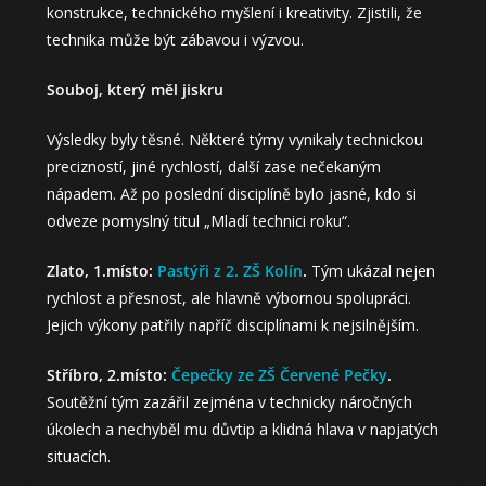
konstrukce, technického myšlení i kreativity. Zjistili, že
technika může být zábavou i výzvou.
Souboj, který měl jiskru
Výsledky byly těsné. Některé týmy vynikaly technickou
precizností, jiné rychlostí, další zase nečekaným
nápadem. Až po poslední disciplíně bylo jasné, kdo si
odveze pomyslný titul „Mladí technici roku“.
Zlato, 1.místo:
Pastýři z 2. ZŠ Kolín
.
Tým ukázal nejen
rychlost a přesnost, ale hlavně výbornou spolupráci.
Jejich výkony patřily napříč disciplínami k nejsilnějším.
Stříbro, 2.místo:
Čepečky ze ZŠ Červené Pečky
.
Soutěžní tým zazářil zejména v technicky náročných
úkolech a nechyběl mu důvtip a klidná hlava v napjatých
situacích.