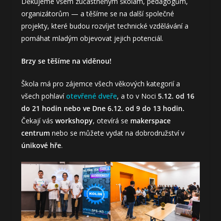
Děkujeme všem zúčastněným školám, pedagogům,
organizátorům — a těšíme se na další společné
projekty, které budou rozvíjet technické vzdělávání a
pomáhat mladým objevovat jejich potenciál.
Brzy se těšíme na viděnou!
Škola má pro zájemce všech věkových kategorií a
všech pohlaví
otevřené dveře
, a to v Noci
5.12. od 16
do 21 hodin nebo ve Dne 6.12. od 9 do 13 hodin.
Čekají vás
workshopy
, otevírá se
makerspace
centrum
nebo se můžete vydat na dobrodružství v
únikové hře
.