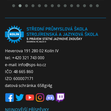
Heverova 191 280 02 Kolín IV
tel.: +420 321 743 000
e-mail: info@sps-ko.cz
IČO: 48 665 860
IZO: 600007171
datová schránka: 658gi4g
NEJNOVĚJŠÍ PŘÍSPĚVKY