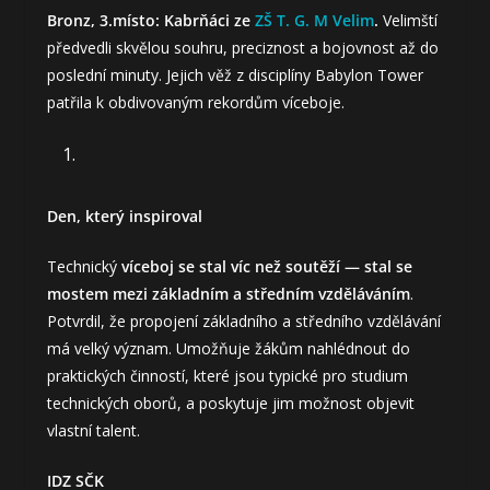
Bronz, 3.místo: Kabrňáci ze
ZŠ T. G. M Velim
.
Velimští
předvedli skvělou souhru, preciznost a bojovnost až do
poslední minuty. Jejich věž z disciplíny Babylon Tower
patřila k obdivovaným rekordům víceboje.
Den, který inspiroval
Technický
víceboj se stal víc než soutěží — stal se
mostem mezi základním a středním vzděláváním
.
Potvrdil, že propojení základního a středního vzdělávání
má velký význam. Umožňuje žákům nahlédnout do
praktických činností, které jsou typické pro studium
technických oborů, a poskytuje jim možnost objevit
vlastní talent.
IDZ SČK