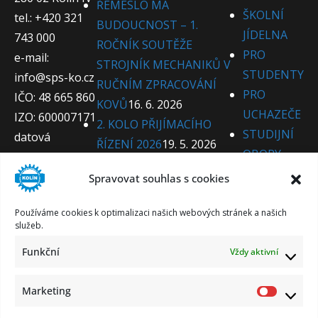
ŘEMESLO MÁ
ŠKOLNÍ
tel.: +420 321
BUDOUCNOST – 1.
JÍDELNA
743 000
ROČNÍK SOUTĚŽE
PRO
e-mail:
STROJNÍK MECHANIKŮ V
STUDENTY
info@sps-ko.cz
RUČNÍM ZPRACOVÁNÍ
PRO
IČO: 48 665 860
KOVŮ
16. 6. 2026
UCHAZEČE
IZO: 600007171
2. KOLO PŘIJÍMACÍHO
STUDIJNÍ
datová
ŘÍZENÍ 2026
19. 5. 2026
OBORY
schránka:
VÝSLEDKY 1. KOLA
PRO
658gi4g
Spravovat souhlas s cookies
PŘIJÍMACÍHO ŘÍZENÍ
CIZINCE
2026
15. 5. 2026
PRO
Používáme cookies k optimalizaci našich webových stránek a našich
1. BOOTCAMP PEDAGOGŮ
služeb.
PARTNERY
O TALENTOVANÝCH
Funkční
KE
Vždy aktivní
ŽÁCÍCH
14. 5. 2026
STAŽENÍ
TECHIVE CENTRUM PLNÉ
Marketing
KONTAKT
KREATIVITY + 1. ZŠ