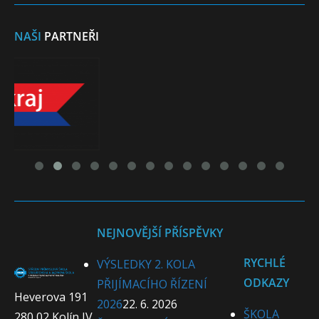
NAŠI
PARTNEŘI
NEJNOVĚJŠÍ PŘÍSPĚVKY
RYCHLÉ
VÝSLEDKY 2. KOLA
ODKAZY
PŘIJÍMACÍHO ŘÍZENÍ
Heverova 191
2026
22. 6. 2026
ŠKOLA
280 02 Kolín IV