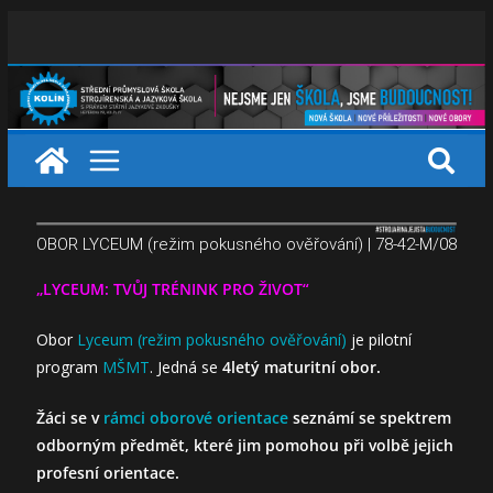
OBOR LYCEUM (režim pokusného ověřování) | 78-42-M/08
„LYCEUM: TVŮJ TRÉNINK PRO ŽIVOT“
Obor
Lyceum (režim pokusného ověřování)
je pilotní
program
MŠMT
. Jedná se
4letý maturitní obor.
Žáci se v
rámci oborové orientace
seznámí se spektrem
odborným předmět, které jim pomohou při volbě jejich
profesní orientace.