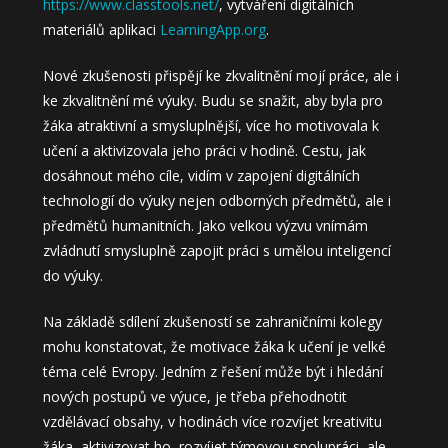
https://www.classtools.net/
, vytváření digitálních
materiálů aplikaci
LearningApp.org
.
Nové zkušenosti přispějí ke zkvalitnění mojí práce, ale i
ke zkvalitnění mé výuky. Budu se snažit, aby byla pro
žáka atraktivní a smysluplnější, více ho motivovala k
učení a aktivizovala jeho práci v hodině. Cestu, jak
dosáhnout mého cíle, vidím v zapojení digitálních
technologií do výuky nejen odborných předmětů, ale i
předmětů humanitních. Jako velkou výzvu vnímám
zvládnutí smysluplně zapojit práci s umělou inteligencí
do výuky.
Na základě sdílení zkušeností se zahraničními kolegy
mohu konstatovat, že motivace žáka k učení je velké
téma celé Evropy. Jedním z řešení může být i hledání
nových postupů ve výuce, je třeba přehodnotit
vzdělávací obsahy, v hodinách více rozvíjet kreativitu
žáka, aktivizovat ho, rozvíjet týmovou spolupráci, ale