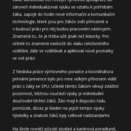
zároveň individualizovat výuku ve vztahu k potřebám
žáka, zapojit do hodin nové informační a komunikační
technologie, které jsou pro žákův svět přirozené a
v budoucí práci pro něj budou pracovním nástrojem.
Znamená to, že je třeba učit jinak než klasicky. Pro
učitele to znamená naskočit do vlaku celoživotního
vzdělání, dále se vzdělávat a aplikovat nové poznatky
ve své práci.
Z hlediska práce výchovného poradce a koordinátora
primární prevence bylo pro mne velkým přínosem vidět
práci s žáky se SPU. Učitelé těmto žákům věnují zvláštní
pozornost, běžnou součástí výuky je individuální
doučování těchto žáků. Žáci mají k dispozici řadu
pomůcek, důraz je kladen na jejich tempo výuky.
Výsledky a znalosti žáků byly celkově nadstandartní.
Na škole rovněž působí studijní a kariérová poradkyně,