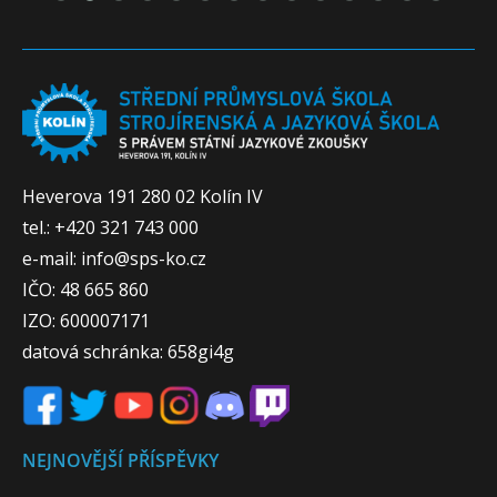
Heverova 191 280 02 Kolín IV
tel.: +420 321 743 000
e-mail: info@sps-ko.cz
IČO: 48 665 860
IZO: 600007171
datová schránka: 658gi4g
NEJNOVĚJŠÍ PŘÍSPĚVKY