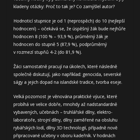
kladeny otázky: Proč to tak je? Co zamýšlel autor?
Hodnoticí stupnice je od 1 (neprospěch) do 10 (nejlepší
hodnocení) – očekává se, že úspěšný žák bude nejhůře
hodnocen 8 (100 % – 93,9 %), průměrný žák je
hodnocen do stupně 5 (87,9 %), podprůměrný
v rozmezí stupňů 4-2 (do 81,9 %).
Žáci samostatně pracují na úkolech, které následně
společně diskutují, jako například: genocida, severské
ságy a jejich dopad na islandské tradice, tvorba eseje.
Velká pozornost je věnována praktické výuce, které
probíhá ve velice dobře, mnohdy až nadstandardně
vybavených, učebnách – truhlářské dílny, elektro-
laboratoře, strojní dílny, dílny zaměřené na obsluhu
rybářských lodí, dílny 3D technologií, případně nově
připracované učebny v oboru kadeřník. V hodinách