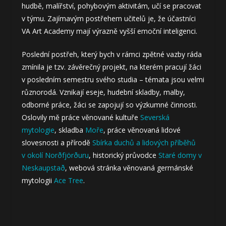
hudbě, malířství, pohybovým aktivitám, učí se pracovat
v týmu. Zajímavým postřehem učitelů je, že účastníci
VA Art Academy mají výrazně vyšší emoční inteligenci.
Poslední postřeh, který bych v rámci zpětné vazby ráda
zmínila je tzv. závěrečný projekt, na kterém pracují žáci
v posledním semestru svého studia – témata jsou velmi
různorodá. Vznikají eseje, hudební skladby, malby,
odborné práce, žáci se zapojují so výzkumné činnosti.
Oslovily mě práce věnované kultuře
Severská
mytologie
, skladba
Moře
, práce věnovaná lidové
slovesnosti a přírodě
Sbírka duchů a lidových příběhů
v okolí Norðfjörðuru
, historický průvodce
Staré domy v
Neskaupstað
, webová stránka věnovaná germánské
mytologii
Ace Tree
.