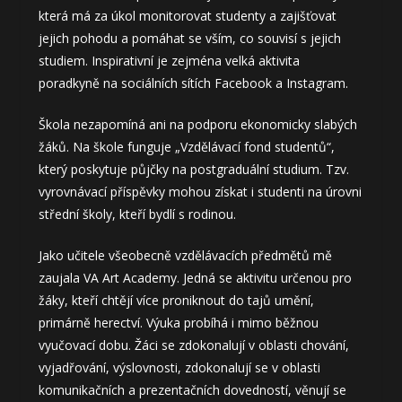
která má za úkol monitorovat studenty a zajišťovat
jejich pohodu a pomáhat se vším, co souvisí s jejich
studiem. Inspirativní je zejména velká aktivita
poradkyně na sociálních sítích Facebook a Instagram.
Škola nezapomíná ani na podporu ekonomicky slabých
žáků. Na škole funguje „Vzdělávací fond studentů“,
který poskytuje půjčky na postgraduální studium. Tzv.
vyrovnávací příspěvky mohou získat i studenti na úrovni
střední školy, kteří bydlí s rodinou.
Jako učitele všeobecně vzdělávacích předmětů mě
zaujala VA Art Academy. Jedná se aktivitu určenou pro
žáky, kteří chtějí více proniknout do tajů umění,
primárně herectví. Výuka probíhá i mimo běžnou
vyučovací dobu. Žáci se zdokonalují v oblasti chování,
vyjadřování, výslovnosti, zdokonalují se v oblasti
komunikačních a prezentačních dovedností, věnují se