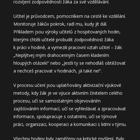
rozvíjení zodpovědnosti žáka za své vzdělávání.
Učitel je průvodcem, pomocníkem na cestě ke vzdělání.
Monitoruje žákův pokrok, radí mu, kudy jít dál.
Příkladem jsou výroky učitelů z hospitovaných hodin,
kterými chtěli učitelé probudit zodpovědnost žáka
k práci v hodině, a vymezili pracovní vztah učitel – žák:
„Neplýtvej mým drahocenným časem kladením
hloupých otázek!“ nebo „Jestli ty se nehodláš obtěžovat
a nechceš pracovat v hodinách, já také ne!“.
V procesu učení jsou uplatňovány aktivizační výukové
metody, kdy žák je ve výuce aktivním činitelem celého
procesu, učí se samostatným objevováním
zajišťováním informací, učí se vyhledávat a zpracovávat
informace, spolupracuje s ostatními, učí se týmové
práci, organizaci, kooperaci a komunikaci s lidmi v týmu.
Všechny hodiny byly zaměřeny na kritické myšlení. Byly