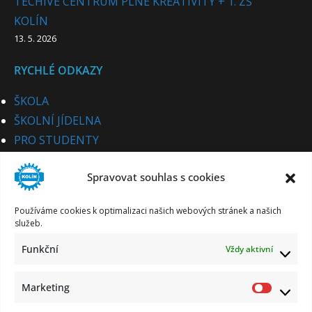
TECHIVE CENTRUM PLNÉ KREATIVITY + 1. ZŠ
KOLÍN
13. 5. 2026
RYCHLÉ ODKAZY
ŠKOLA
ŠKOLNÍ JÍDELNA
PRO STUDENTY
PRO UCHAZEČE
Spravovat souhlas s cookies
STUDIJNÍ OBORY
PRO CIZINCE
Používáme cookies k optimalizaci našich webových stránek a našich
PRO PARTNERY
služeb.
KE STAŽENÍ
Funkční
Vždy aktivní
KONTAKT
Marketing
Market