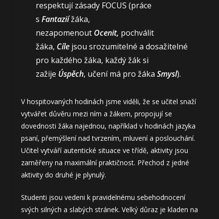
respektují zásady FOCUS (práce
s
Fantazií
žáka,
nezapomenout
Oce
nit,
pochválit
žáka,
Cíle
jsou srozumitelné a dosažitelné
pro každého žáka, každý žák si
zažije
Úspěch
, učení má pro žáka
Smysl
).
V hospitovaných hodinách jsme viděli, že se učitel snaží
vytvářet důvěru mezi ním a žákem, propojují se
dovednosti žáka najednou, například v hodinách jazyka
psaní, přemýšlení nad tvrzením, mluvení a poslouchání.
Učitel vytváří autentické situace ve třídě, aktivity jsou
zaměřeny na maximální praktičnost. Přechod z jedné
aktivity do druhé je plynulý.
Studenti jsou vedeni k pravidelnému sebehodnocení
svých silných a slabých stránek. Velký důraz je kladen na