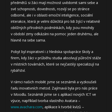
předmětů si žáci mají možnost uvědomit sami sebe a
své schopnosti, dovednosti, rozvíjí se po stránce
odborné, ale i v oblasti emoční inteligence, sociální
interakce, která je velmi důležitá pro lidi žijící v relativně
obtížných přírodních podmínkách, kdy jsou mnohdy
v období zimy odkázáni na pomoc jeden druhému, ale
hlavně na sebe sama.
Pobyt byl inspirativní i z hlediska spolupráce školy a
firem, kdy žáci v průběhu studia absolvují půlroční stáže
v místních továrnách, které se nejčastěji specializují na
rybářství.
V rámci našich mobilit jsme se seznámili a vyzkoušeli
řadu inovativních metod. Zajímavá byla pro nás práce
v Moodlu. Seznámili jsme se s aplikací nových ICT ve
výuce, například tvorba vlastního Avatara –
www.avachara.com
, aplikace k tvorbě kvízů –