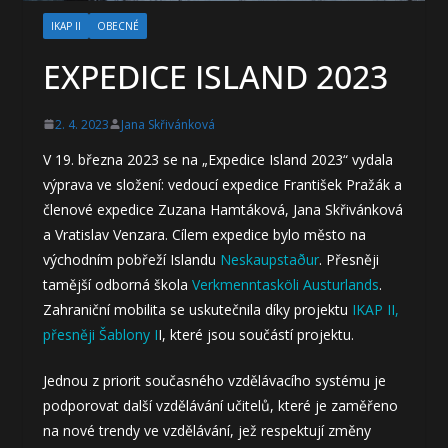
IKAP II
OBECNÉ
EXPEDICE ISLAND 2023
2. 4. 2023
Jana Skřivánková
V 19. března 2023 se na „Expedice Island 2023“ vydala
výprava ve složení: vedoucí expedice František Pražák a
členové expedice Zuzana Hamtáková, Jana Skřivánková
a Vratislav Venzara. Cílem expedice bylo město na
východním pobřeží Islandu
Neskaupstaður
. Přesněji
tamější odborná škola
Verkmenntasköli Austurlands
.
Zahraniční mobilita se uskutečnila díky projektu
IKAP II,
přesněji Šablony I
I, které jsou součástí projektu.
Jednou z priorit současného vzdělávacího systému je
podporovat další vzdělávání učitelů, které je zaměřeno
na nové trendy ve vzdělávání, jež respektují změny