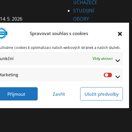
UCHAZEČE
STUDIJNÍ
14. 5. 2026
OBORY
 5. 2026
PRO CIZINCE
Spravovat souhlas s cookies
PRO
PARTNERY
užíváme cookies k optimalizaci našich webových stránek a našich služeb.
KE STAŽENÍ
Funkční
Vždy aktivní
KONTAKT
Marketing
Příjmout
Zavřít
Uložit předvolby
ování osobních údajů
Prohlášení o přístupnosti