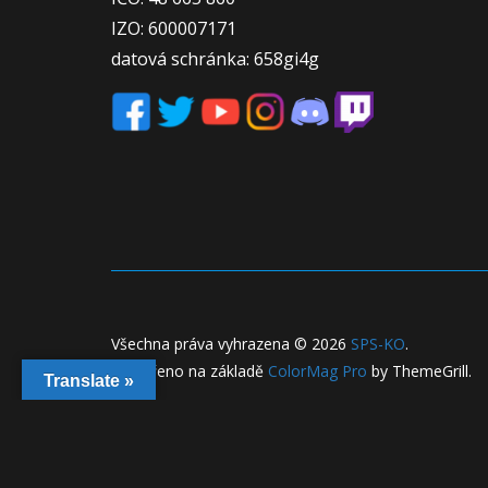
IZO: 600007171
datová schránka: 658gi4g
Všechna práva vyhrazena © 2026
SPS-KO
.
Vytvořeno na základě
ColorMag Pro
by ThemeGrill.
Translate »