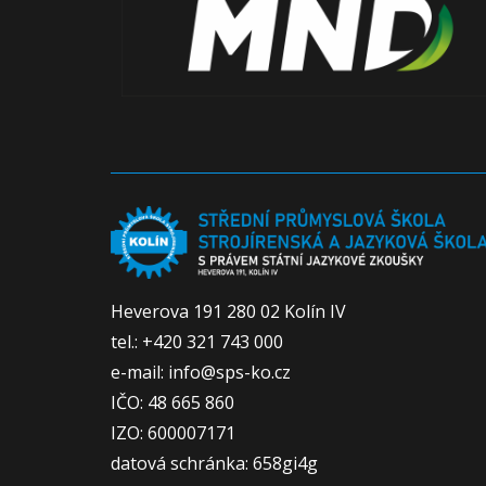
Heverova 191 280 02 Kolín IV
tel.: +420 321 743 000
e-mail: info@sps-ko.cz
IČO: 48 665 860
IZO: 600007171
datová schránka: 658gi4g