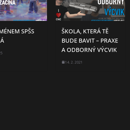
JMÉNEM SPŠS
ŠKOLA, KTERÁ TĚ
NÁ
BUDE BAVIT – PRAXE
A ODBORNÝ VÝCVIK
25
14. 2. 2021