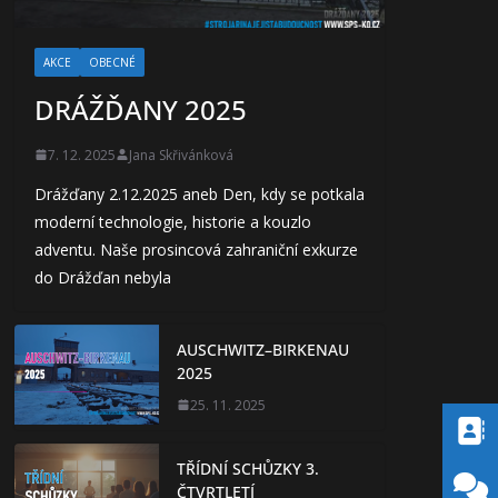
AKCE
OBECNÉ
DRÁŽĎANY 2025
7. 12. 2025
Jana Skřivánková
Drážďany 2.12.2025 aneb Den, kdy se potkala
moderní technologie, historie a kouzlo
adventu. Naše prosincová zahraniční exkurze
do Drážďan nebyla
AUSCHWITZ–BIRKENAU
2025
25. 11. 2025
TŘÍDNÍ SCHŮZKY 3.
ČTVRTLETÍ