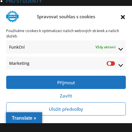
PRO STUDENTY
PRO UCHAZEČE
Spravovat souhlas s cookies
STUDIJNÍ OBORY
PRO CIZINCE
Používáme cookies k optimalizaci našich webových stránek a našich
PRO PARTNERY
služeb.
KE STAŽENÍ
Funkční
Vždy aktivní
KONTAKT
Marketing
Market
Příjmout
Zásady ochrany osobních údajů
Informace o zpracování osobních údajů
Zavřít
Prohlášení o přístupnosti
Všechna práva vyhrazena © 2026
SPS-KO
.
Uložit předvolby
Vytvořeno na základě
ColorMag Pro
by ThemeGrill.
Translate »