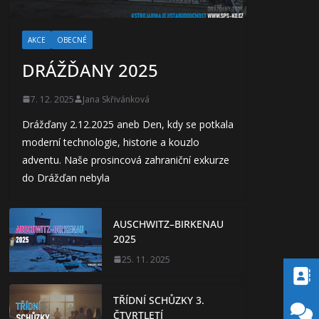
AKCE
OBECNÉ
DRÁŽĎANY 2025
7. 12. 2025
Jana Skřivánková
Drážďany 2.12.2025 aneb Den, kdy se potkala
moderní technologie, historie a kouzlo
adventu. Naše prosincová zahraniční exkurze
do Drážďan nebyla
AUSCHWITZ–BIRKENAU
2025
25. 11. 2025
TŘÍDNÍ SCHŮZKY 3.
ČTVRTLETÍ