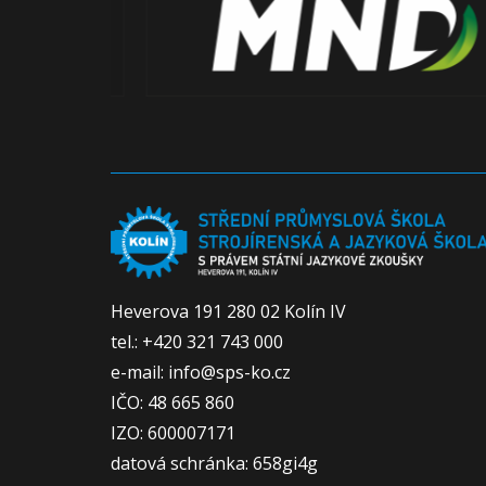
Heverova 191 280 02 Kolín IV
tel.: +420 321 743 000
e-mail: info@sps-ko.cz
IČO: 48 665 860
IZO: 600007171
datová schránka: 658gi4g