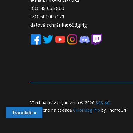
e-mail: info@sps-ko.cz
IČO: 48 665 860
IZO: 600007171
datová schránka: 658gi4g
Všechna práva vyhrazena © 2026
SPS-KO
.
Vytvořeno na základě
ColorMag Pro
by ThemeGrill.
Translate »