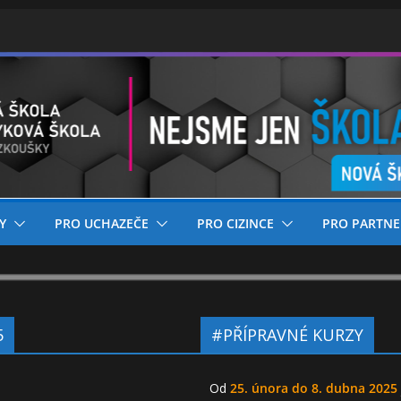
Y
PRO UCHAZEČE
PRO CIZINCE
PRO PARTNE
5
#PŘÍPRAVNÉ KURZY
Od
25. února do 8. dubna 2025