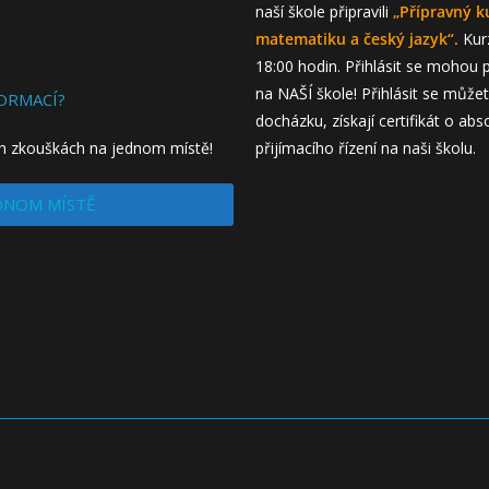
naší škole připravili
„Přípravný k
matematiku a český jazyk“.
Kurz
18:00 hodin. Přihlásit se mohou p
na NAŠÍ škole! Přihlásit se může
ORMACÍ?
docházku, získají certifikát o a
ích zkouškách na jednom místě!
přijímacího řízení na naši školu.
EDNOM MÍSTĚ