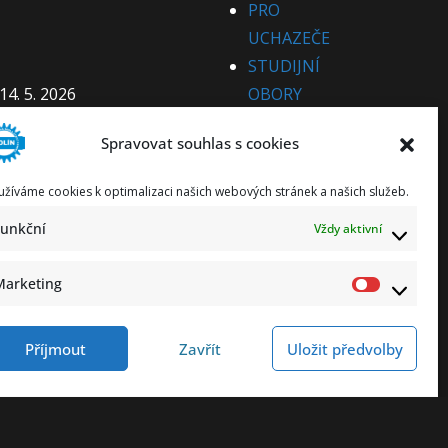
PRO
UCHAZEČE
STUDIJNÍ
14. 5. 2026
OBORY
 5. 2026
PRO CIZINCE
Spravovat souhlas s cookies
PRO
PARTNERY
užíváme cookies k optimalizaci našich webových stránek a našich služeb.
KE STAŽENÍ
Funkční
Vždy aktivní
KONTAKT
Marketing
Příjmout
Zavřít
Uložit předvolby
ování osobních údajů
Prohlášení o přístupnosti