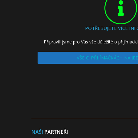
POTŘEBUJETE VÍCE INF
Připravili jsme pro Vás vše důležité o přijímac
VŠE O PŘIJÍMAČKÁCH NA J
NAŠI
PARTNEŘI