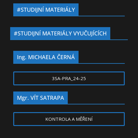
#STUDIJNÍ MATERIÁLY
#STUDIJNÍ MATERIÁLY VYUČUJÍCÍCH
Ing. MICHAELA ČERNÁ
3SA-PRA_24-25
Mgr. VÍT SATRAPA
KONTROLA A MĚŘENÍ