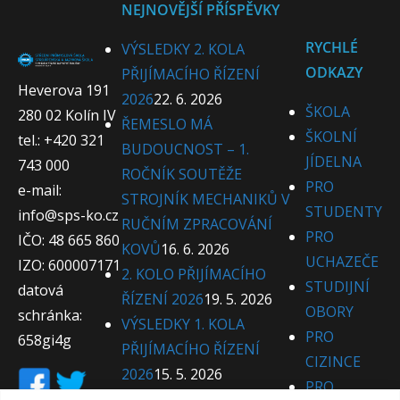
NEJNOVĚJŠÍ PŘÍSPĚVKY
RYCHLÉ
VÝSLEDKY 2. KOLA
ODKAZY
PŘIJÍMACÍHO ŘÍZENÍ
Heverova 191
2026
22. 6. 2026
ŠKOLA
280 02 Kolín IV
ŘEMESLO MÁ
ŠKOLNÍ
tel.: +420 321
BUDOUCNOST – 1.
JÍDELNA
743 000
ROČNÍK SOUTĚŽE
PRO
e-mail:
STROJNÍK MECHANIKŮ V
STUDENTY
info@sps-ko.cz
RUČNÍM ZPRACOVÁNÍ
PRO
IČO: 48 665 860
KOVŮ
16. 6. 2026
UCHAZEČE
IZO: 600007171
2. KOLO PŘIJÍMACÍHO
STUDIJNÍ
datová
ŘÍZENÍ 2026
19. 5. 2026
OBORY
schránka:
VÝSLEDKY 1. KOLA
PRO
658gi4g
PŘIJÍMACÍHO ŘÍZENÍ
CIZINCE
2026
15. 5. 2026
PRO
1. BOOTCAMP PEDAGOGŮ