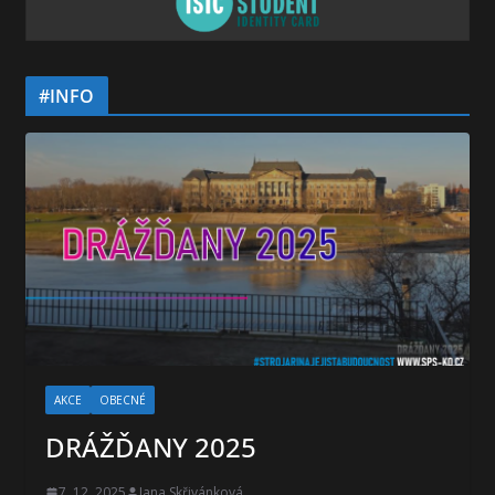
#INFO
AKCE
OBECNÉ
DRÁŽĎANY 2025
7. 12. 2025
Jana Skřivánková